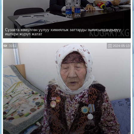
Сузакта көмүлгөн уулуу химиялык заттарды зыянсыздандыруу
иштери жүрүп жатат
3151
2024-05-13