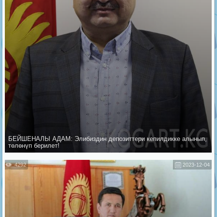
БЕЙШЕНАЛЫ АДАМ: Элибиздин депозиттери кепилдикке алынып,
төлөнүп берилет!
4292
2023-12-04