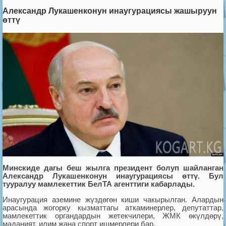
Александр Лукашенконун инаугурациясы жашыруун
өттү
Минскиде дагы беш жылга президент болуп шайланган
Александр Лукашенконун инаугурациясы өттү. Бул
тууралуу мамлекеттик БелТА агенттиги кабарлады.
Инаугурация аземине жүздөгөн киши чакырылган. Алардын
арасында жогорку кызматтагы аткаминерлер, депутаттар,
мамлекеттик органдардын жетекчилери, ЖМК өкүлдөрү,
маданият, илим жана спорт ишмерлери бар.