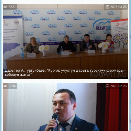
5821
2023-03-25
Дарыгер А.Тургунбаев: “Кургак учуктун дарыга туруктуу формасы
көбөйүп жатат”
5396
2023-02-26