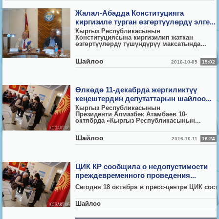
Жалал-Абадда Конституцияга
киргизиле турган өзгөртүүлөрдү элге...
Кыргыз Республикасынын
Конституциясына киргизилип жаткан
өзгөртүүлөрдү түшүндүрүү максатында...
Шайлоо
2016-10-05
15:02
Өлкөдө 11-декабрда жергиликтүү
кеңештердин депутаттарын шайлоо...
Кыргыз Республикасынын
Президенти Алмазбек Атамбаев 10-
октябрда «Кыргыз Республикасынын...
Шайлоо
2016-10-11
16:24
ЦИК КР сообщила о недопустимости
преждевременного проведения...
Сегодня 18 октября в пресс-центре ЦИК сост
Шайлоо