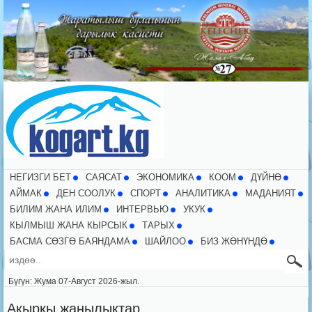
НЕГИЗГИ БЕТ
CАЯСАТ
ЭКОНОМИКА
КООМ
ДҮЙНӨ
АЙМАК
ДЕН СООЛУК
СПОРТ
АНАЛИТИКА
МАДАНИЯТ
БИЛИМ ЖАНА ИЛИМ
ИНТЕРВЬЮ
УКУК
КЫЛМЫШ ЖАНА КЫРСЫК
ТАРЫХ
БАСМА СӨЗГӨ БАЯНДАМА
ШАЙЛОО
БИЗ ЖӨНҮНДӨ
Бүгүн: Жума 07-Август 2026-жыл.
Акыркы жаңылыктар