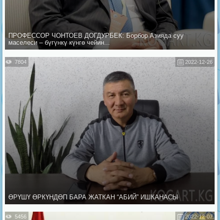
ПРОФЕССОР ЧОНТОЕВ ДОГДУРБЕК: Борбор Азияда суу
маселеси – бүгүнкү күнгө чейин...
7804
2022-12-26
ӨРҮШҮ ӨРКҮНДӨП БАРА ЖАТКАН “АБИЙ” ИШКАНАСЫ
5456
2022-12-07