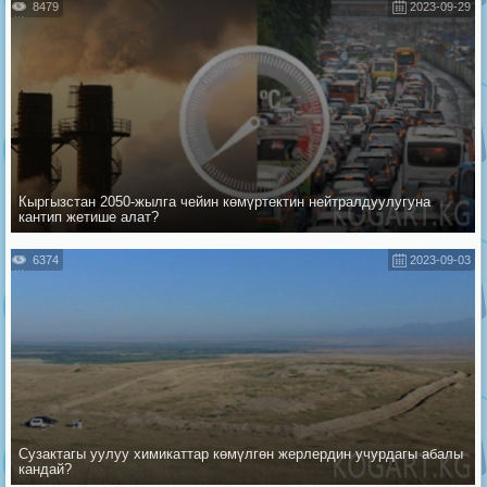
8479
2023-09-29
Кыргызстан 2050-жылга чейин көмүртектин нейтралдуулугуна
кантип жетише алат?
6374
2023-09-03
Сузактагы уулуу химикаттар көмүлгөн жерлердин учурдагы абалы
кандай?