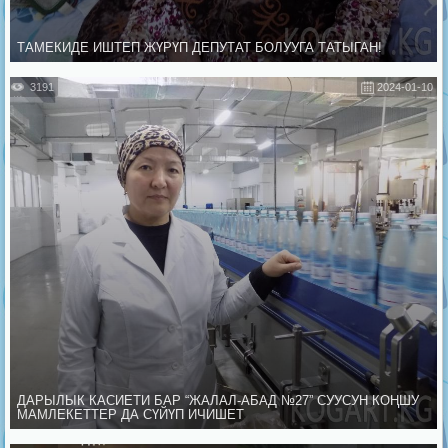
ТАМЕКИДЕ ИШТЕП ЖҮРҮП ДЕПУТАТ БОЛУУГА ТАТЫГАН!
3191
2024-01-10
ДАРЫЛЫК КАСИЕТИ БАР “ЖАЛАЛ-АБАД №27” СУУСУН КОҢШУ
МАМЛЕКЕТТЕР ДА СҮЙҮП ИЧИШЕТ