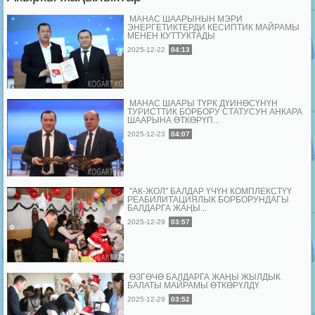
МАНАС ШААРЫНЫН МЭРИ
ЭНЕРГЕТИКТЕРДИ КЕСИПТИК МАЙРАМЫ
МЕНЕН КУТТУКТАДЫ
2025-12-22
04:13
МАНАС ШААРЫ ТҮРК ДҮЙНӨСҮНҮН
ТУРИСТТИК БОРБОРУ СТАТУСУН АНКАРА
ШААРЫНА ӨТКӨРҮП...
2025-12-23
04:07
"АК-ЖОЛ" БАЛДАР ҮЧҮН КОМПЛЕКСТҮҮ
РЕАБИЛИТАЦИЯЛЫК БОРБОРУНДАГЫ
БАЛДАРГА ЖАҢЫ...
2025-12-29
03:57
ӨЗГӨЧӨ БАЛДАРГА ЖАҢЫ ЖЫЛДЫК
БАЛАТЫ МАЙРАМЫ ӨТКӨРҮЛДҮ
2025-12-29
03:52