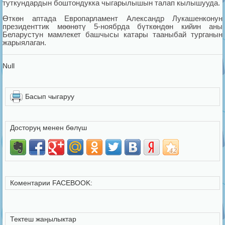
туткундардын боштондукка чыгарылышын талап кылышууда.
Өткөн аптада Европарламент Александр Лукашенконун
президенттик мөөнөтү 5-ноябрда бүткөндөн кийин аны
Беларустун мамлекет башчысы катары тааныбай турганын
жарыялаган.
Null
Басып чыгаруу
Досторуң менен бөлүш
Коментарии FACEBOOK:
Тектеш жаңылыктар