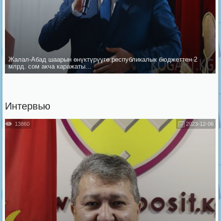
Жалал-Абад шаарын ѳнүктүрүүгѳ республикалык бюджеттен 2
млрд. сом акча каражаты...
Интервью
13860
2023-12-06