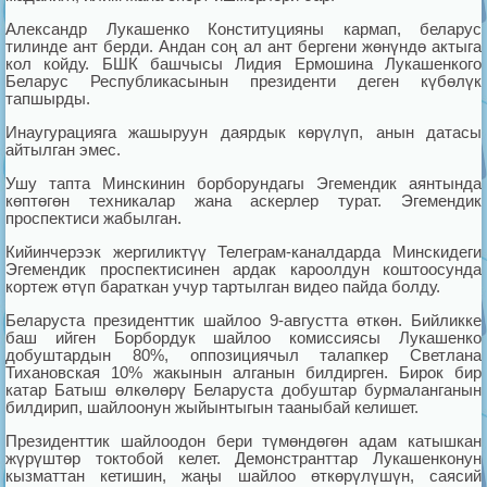
Александр Лукашенко Конституцияны кармап, беларус
тилинде ант берди. Андан соң ал ант бергени жөнүндө актыга
кол койду. БШК башчысы Лидия Ермошина Лукашенкого
Беларус Республикасынын президенти деген күбөлүк
тапшырды.
Инаугурацияга жашыруун даярдык көрүлүп, анын датасы
айтылган эмес.
Ушу тапта Минскинин борборундагы Эгемендик аянтында
көптөгөн техникалар жана аскерлер турат. Эгемендик
проспектиси жабылган.
Кийинчерээк жергиликтүү Телеграм-каналдарда Минскидеги
Эгемендик проспектисинен ардак кароолдун коштоосунда
кортеж өтүп бараткан учур тартылган видео пайда болду.
Беларуста президенттик шайлоо 9-августта өткөн. Бийликке
баш ийген Борбордук шайлоо комиссиясы Лукашенко
добуштардын 80%, оппозициячыл талапкер Светлана
Тихановская 10% жакынын алганын билдирген. Бирок бир
катар Батыш өлкөлөрү Беларуста добуштар бурмаланганын
билдирип, шайлоонун жыйынтыгын тааныбай келишет.
Президенттик шайлоодон бери түмөндөгөн адам катышкан
жүрүштөр токтобой келет. Демонстранттар Лукашенконун
кызматтан кетишин, жаңы шайлоо өткөрүлүшүн, саясий