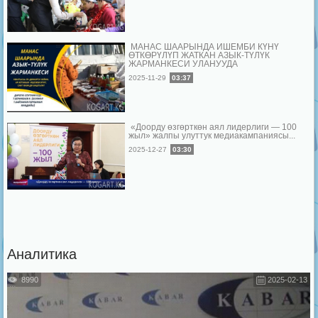
МАНАС ШААРЫНДА ИШЕМБИ КҮНҮ
ӨТКӨРҮЛҮП ЖАТКАН АЗЫК-ТҮЛҮК
ЖАРМАНКЕСИ УЛАНУУДА
2025-11-29
03:37
«Доорду өзгөрткөн аял лидерлиги — 100
жыл» жалпы улуттук медиакампаниясы...
2025-12-27
03:30
Аналитика
8990
2025-02-13