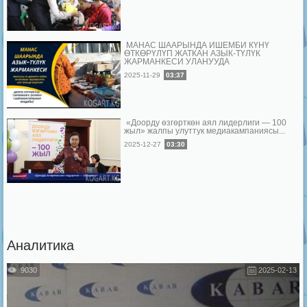
МАНАС ШААРЫНДА ИШЕМБИ КҮНҮ
ӨТКӨРҮЛҮП ЖАТКАН АЗЫК-ТҮЛҮК
ЖАРМАНКЕСИ УЛАНУУДА
2025-11-29
03:37
«Доорду өзгөрткөн аял лидерлиги — 100
жыл» жалпы улуттук медиакампаниясы...
2025-12-27
03:30
Аналитика
9030
2025-02-13