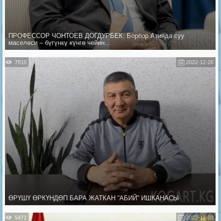
ПРОФЕССОР ЧОНТОЕВ ДОГДУРБЕК: Борбор Азияда суу
маселеси – бүгүнкү күнгө чейин...
7816
2022-12-26
ӨРҮШҮ ӨРКҮНДӨП БАРА ЖАТКАН “АБИЙ” ИШКАНАСЫ
5471
2022-12-07