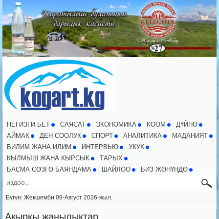
НЕГИЗГИ БЕТ
CАЯСАТ
ЭКОНОМИКА
КООМ
ДҮЙНӨ
АЙМАК
ДЕН СООЛУК
СПОРТ
АНАЛИТИКА
МАДАНИЯТ
БИЛИМ ЖАНА ИЛИМ
ИНТЕРВЬЮ
УКУК
КЫЛМЫШ ЖАНА КЫРСЫК
ТАРЫХ
БАСМА СӨЗГӨ БАЯНДАМА
ШАЙЛОО
БИЗ ЖӨНҮНДӨ
Бүгүн: Жекшемби 09-Август 2026-жыл.
Акыркы жаңылыктар