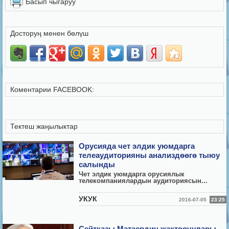
Басып чыгаруу
Досторуң менен бөлүш
Коментарии FACEBOOK:
Тектеш жаңылыктар
Орусияда чет элдик уюмдарга
телеаудиторияны анализдөөгө тыюу
салынды
Чет элдик уюмдарга орусиялык
телекомпаниялардын аудиториясын...
УКУК
2016-07-05
23:25