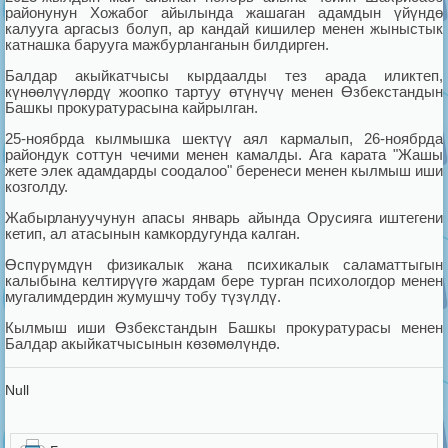
районунун Хожабог айылында жашаган адамдын үйүндө
калууга аргасыз болуп, ар кандай кишилер менен жыныстык
катнашка барууга мажбурланганын билдирген.
Балдар акыйкатчысы кырдаалды тез арада иликтеп,
күнөөлүүлөрдү жоопко тартуу өтүнүчү менен Өзбекстандын
Башкы прокуратурасына кайрылган.
25-ноябрда кылмышка шектүү аял кармалып, 26-ноябрда
райондук соттун чечими менен камалды. Ага карата "Жашы
жете элек адамдарды соодалоо" беренеси менен кылмыш иши
козголду.
Жабырлануучунун апасы январь айында Орусияга иштегени
кетип, ал атасынын камкордугунда калган.
Өспүрүмдүн физикалык жана психикалык саламаттыгын
калыбына келтирүүгө жардам бере турган психологдор менен
мугалимдердин жумушчу тобу түзүлдү.
Кылмыш иши Өзбекстандын Башкы прокуратурасы менен
Балдар акыйкатчысынын көзөмөлүндө.
Null