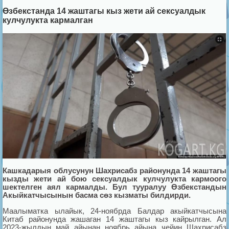
Өзбекстанда 14 жаштагы кыз жети ай сексуалдык
кулчулукта кармалган
Кашкадарыя облусунун Шахрисабз районунда 14 жаштагы
кызды жети ай бою сексуалдык кулчулукта кармоого
шектелген аял кармалды. Бул тууралуу Өзбекстандын
Акыйкатчысынын басма сөз кызматы билдирди.
Маалыматка ылайык, 24-ноябрда Балдар акыйкатчысына
Китаб районунда жашаган 14 жаштагы кыз кайрылган. Ал
2023-жылдын май айынан ноябрь айына чейин Шахрисабз