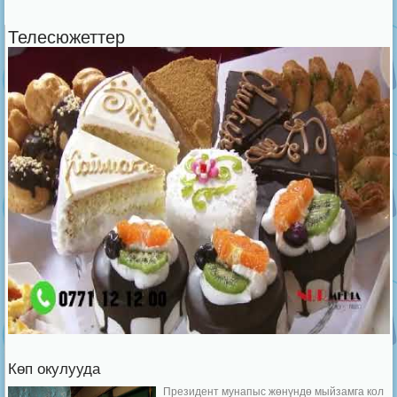
Телесюжеттер
Көп окулууда
Президент мунапыс жөнүндө мыйзамга кол