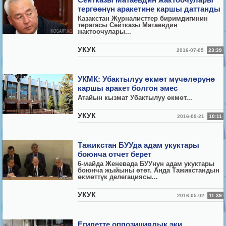
Сейтказы Матаевдин жактоочулары
тергөөнүн аракетине каршы даттанды
Казакстан Журналисттер биримдигинин
т
ө
рагасы Сейтказы Матаевдин
жактоочулары...
УКУК
2016-07-05
23:39
УКМК: Убактылуу өкмөт мүчөлөрүнө
каршы аракет болгон эмес
Атайын кызмат Убактылуу
ө
км
ө
т...
УКУК
2016-09-21
10:11
Тажикстан БУУда адам укуктары
боюнча отчет берет
6-майда Женевада БУУнун адам укуктары
боюнча жыйыны өтөт. Анда Тажикстандын
өкмөттүк делегациясы...
УКУК
2016-05-02
11:39
Египетте оппозициялык эки