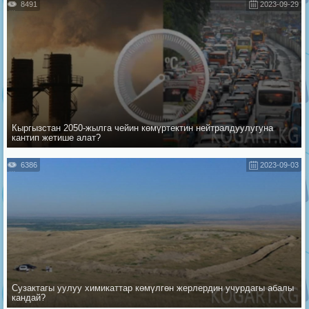
8491
2023-09-29
Кыргызстан 2050-жылга чейин көмүртектин нейтралдуулугуна
кантип жетише алат?
6386
2023-09-03
Сузактагы уулуу химикаттар көмүлгөн жерлердин учурдагы абалы
кандай?