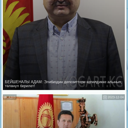
БЕЙШЕНАЛЫ АДАМ: Элибиздин депозиттери кепилдикке алынып,
төлөнүп берилет!
4303
2023-12-04