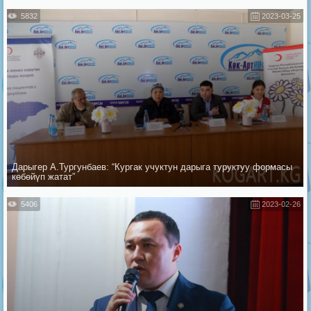
5832
2023-03-25
Дарыгер А.Тургунбаев: “Кургак учуктун дарыга туруктуу формасы
көбөйүп жатат”
5406
2023-02-26