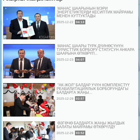
МАНАС ШААРЫНЫН МЭРИ
ЭНЕРГЕТИКТЕРДИ КЕСИПТИК МАЙРАМЫ
МЕНЕН КУТТУКТАДЫ
2025-12-22
04:13
МАНАС ШААРЫ ТҮРК ДҮЙНӨСҮНҮН
ТУРИСТТИК БОРБОРУ СТАТУСУН АНКАРА
ШААРЫНА ӨТКӨРҮП...
2025-12-23
04:07
"АК-ЖОЛ" БАЛДАР ҮЧҮН КОМПЛЕКСТҮҮ
РЕАБИЛИТАЦИЯЛЫК БОРБОРУНДАГЫ
БАЛДАРГА ЖАҢЫ...
2025-12-29
03:57
ӨЗГӨЧӨ БАЛДАРГА ЖАҢЫ ЖЫЛДЫК
БАЛАТЫ МАЙРАМЫ ӨТКӨРҮЛДҮ
2025-12-29
03:52