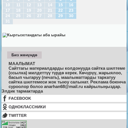
10
11
12
13
14
15
16
17
18
19
20
21
22
23
24
25
26
27
28
29
30
31
Биз жөнүндө
МААЛЫМАТ
Сайттагы материалдарды колдонууда сайтка шилтеме
(ссылка) милдеттүү түрдө керек. Көчүрүү, жарыялоо,
басып чыгаруу (печать), маалыматтарды таркатуу
сайтка шилтемеси жок тыюу салынат. Реклама боюнча
суроолор болсо anarhan68@mail.ru кайрылыңыздар.
Элдик тармактарда
FACEBOOK
ОДНОКЛАССНИКИ
TWITTER