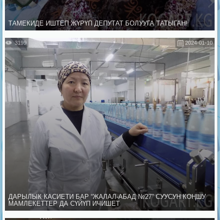
ТАМЕКИДЕ ИШТЕП ЖҮРҮП ДЕПУТАТ БОЛУУГА ТАТЫГАН!
3199
2024-01-10
ДАРЫЛЫК КАСИЕТИ БАР “ЖАЛАЛ-АБАД №27” СУУСУН КОҢШУ
МАМЛЕКЕТТЕР ДА СҮЙҮП ИЧИШЕТ