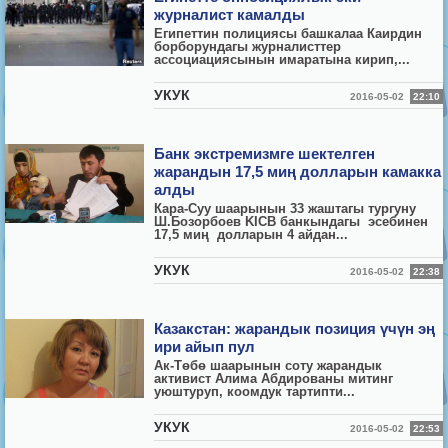
журналист камалды
Египеттин полициясы башкалаа Каирдин
борборундагы журналисттер
ассоциациясынын имаратына кирип,...
УКУК
2016-05-02
22:10
Банк экстремизмге шектелген
жарандын 17,5 миң долларын камакка
алды
Кара-Суу шаарынын 33 жаштагы тургуну
Ш.Бозорбоев KICB банкындагы эсебинен
17,5 миң долларын 4 айдан...
УКУК
2016-05-02
22:38
Казакстан: жарандык позиция үчүн эң
ири айып пул
Ак-Төбө шаарынын соту жарандык
активист Алима Абдированы митинг
уюштуруп, коомдук тартипти...
УКУК
2016-05-02
22:53