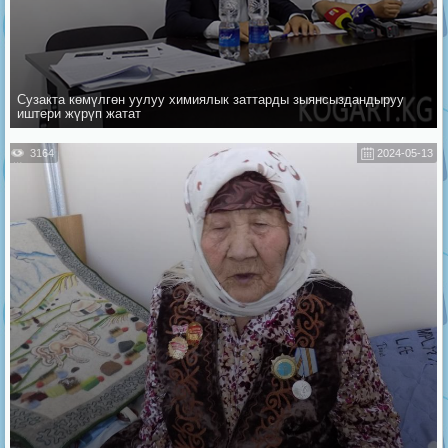
Сузакта көмүлгөн уулуу химиялык заттарды зыянсыздандыруу
иштери жүрүп жатат
3164
2024-05-13