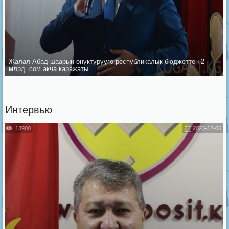
Жалал-Абад шаарын ѳнүктүрүүгѳ республикалык бюджеттен 2
млрд. сом акча каражаты...
Интервью
13900
2023-12-06