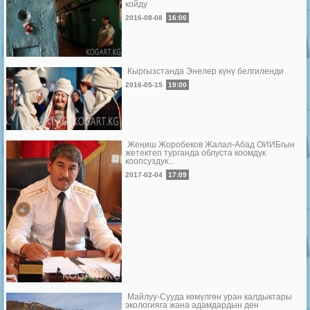
койду
2016-08-08
16:06
Кыргызстанда Энелер күнү белгиленди
2016-05-15
19:00
Жеңиш Жоробеков Жалал-Абад ОИИБгын
жетектеп турганда облуста коомдук
коопсуздук...
2017-02-04
17:09
Майлуу-Сууда көмүлгөн уран калдыктары
экологияга жана адамдардын ден