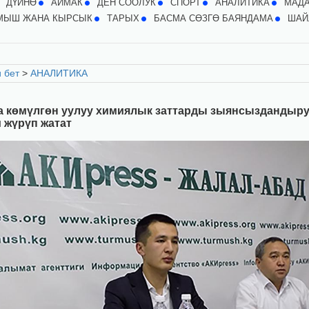
ДҮЙНӨ
АЙМАК
ДЕН СООЛУК
СПОРТ
АНАЛИТИКА
МАД
МЫШ ЖАНА КЫРСЫК
ТАРЫХ
БАСМА СӨЗГӨ БАЯНДАМА
ШАЙ
 бет
>
АНАЛИТИКА
а көмүлгөн уулуу химиялык заттарды зыянсыздандыр
 жүрүп жатат