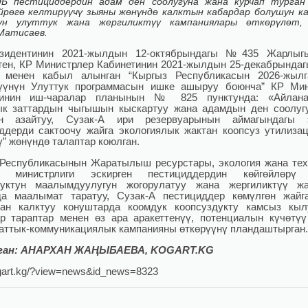
Б пестициддердин адам ден соолугуна жана курчап турган
йрөгө келтирүүчү зыяны жөнүндө калктын кабардар болушун к
үн улуттук жана жергиликтүү кампаниялары өткөрүлөт,
Матисаев.
зидентинин 2021-жылдын 12-октябрындагы №435 Жарлыг
ген, КР Министрлер Кабинетинин 2021-жылдын 25-декабрында
у менен кабыл алынган “Кыргыз Республикасын 2026-жылг
рүүнүн Улуттук программасын ишке ашыруу боюнча” КР Мин
тинин иш-чаралар планынын № 825 пунктунда: «Айлана-
к заттардын чыгышын кыскартуу жана адамдын ден соолуг
ин азайтуу, Сузак-А ири резервуарынын аймагындагы э
ддерди сактоочу жайга экологиялык жактан коопсуз утилиза
ү” жөнүндө талаптар коюлган.
Республикасынын Жаратылыш ресурстары, экология жана те
л министрлиги эскирген пестициддердин көйгөйлөрү
луктун маалымдуулугун жогорулатуу жана жергиликтүү жа
да маалымат таратуу, Сузак-А пестициддер көмүлгөн жайг
кан калктуу конуштарда коомдук коопсуздукту камсыз кыл
р тараптар менен өз ара аракеттенүү, потенциалын күчөтү
ттык-коммуникациялык кампанияны өткөрүүнү пландаштырган.
ган: АНАРХАН ЖАҢЫБАЕВА, KOGART.KG
ogart.kg/?view=news&id_news=8323