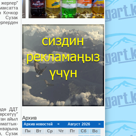
 жерлер”
максатта
н Кочкор
н Сузак
рлерден
үндө ДДТ
рсөтүү”
Архив
ган айыл
аттык-
Архив новостей
<
Август
2026
>
нварына
Пн
Вт
Ср
Чт
Пт
Сб
Вс
п, Сузак