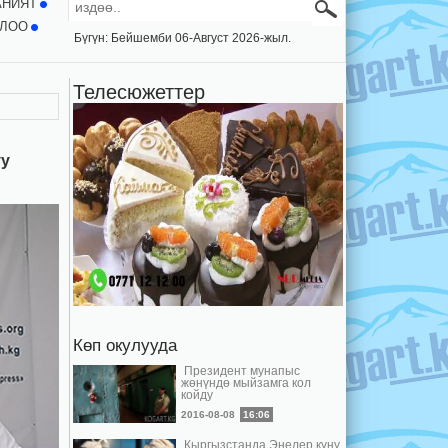
АНИЯТ
ЛОО
Бүгүн: Бейшемби 06-Август 2026-жыл.
Телесюжеттер
уу
Көп окулууда
Президент мунапыс
жөнүндө мыйзамга кол
койду
2016-08-08
16:06
Кыргызстанда Энелер күнү