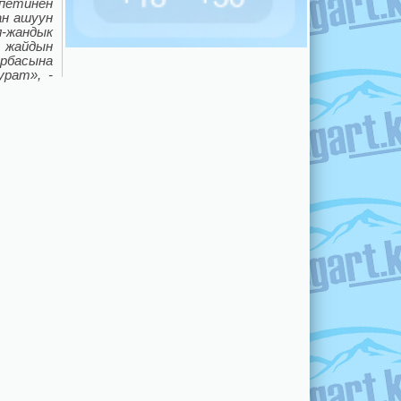
епетинен
ан ашуун
л-жандык
 жайдын
рбасына
урат», -