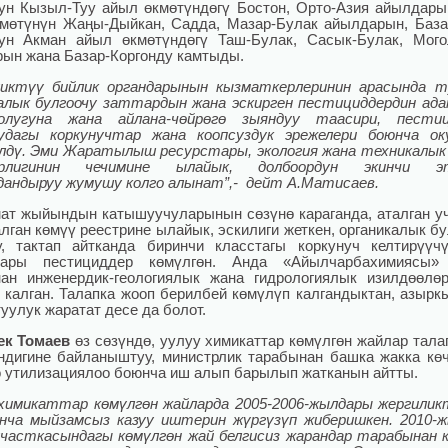
ун Кызыл-Туу айыл өкмөтүндөгү Бостон, Орто-Азия айылдары
мөтүнүн Жаңы-Дыйкан, Садда, Мазар-Булак айылдарын, База
ун Акман айыл өкмөтүндөгү Таш-Булак, Сасык-Булак, Мого
ын жана Базар-Коргонду камтыды.
ликтүү бийлик органдарынын кызматкерлеринин арасында т
алык булгоочу заттардын жана эскирген пестициддердин ад
олугуна жана айлана-чөйрөгө зыяндуу таасири, пестиц
уудагы коркунучтар жана коопсуздук эрежелери боюнча ок
лдү. Эми Жаратылыш ресурстары, экология жана техникалык
рлигинин чечимине ылайык, долбоордун экинчи э
дандыруу жумушу колго алынат”,- дейт А.Матисаев.
т жыйындын катышуучуларынын сөзүнө караганда, аталган у
лган көмүү реестрине ылайык, эскилиги жеткен, органикалык бу
у, тактап айтканда биринчи класстагы коркунуч келтирүүч
тары пестициддер көмүлгөн. Анда «Айылчарбахимиясы
ан инженердик-геологиялык жана гидрологиялык изилдөөлө
 калган. Талапка жооп берилбей көмүлүп калгандыктан, азырк
туулук жаратат десе да болот.
ек Томаев
өз сөзүндө, уулуу химикаттар көмүлгөн жайлар тала
ндигине байланыштуу, министрлик тарабынан башка жакка кө
 утилизациялоо боюнча иш алып барылып жатканын айтты.
химикаттар көмүлгөн жайларда 2005-2006-жылдары жергилик
нча мыйзамсыз казуу иштерин жүргүзүп жиберишкен. 2010-
часткасындагы көмүлгөн жай белгисиз жарандар тарабынан 