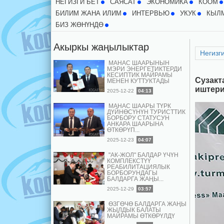
НЕГИЗГИ БЕТ
CАЯСАТ
ЭКОНОМИКА
КООМ
БИЛИМ ЖАНА ИЛИМ
ИНТЕРВЬЮ
УКУК
КЫЛ
БИЗ ЖӨНҮНДӨ
Акыркы жаңылыктар
Негизги
МАНАС ШААРЫНЫН
МЭРИ ЭНЕРГЕТИКТЕРДИ
КЕСИПТИК МАЙРАМЫ
Сузакт
МЕНЕН КУТТУКТАДЫ
иштери
2025-12-22
04:13
МАНАС ШААРЫ ТҮРК
ДҮЙНӨСҮНҮН ТУРИСТТИК
БОРБОРУ СТАТУСУН
АНКАРА ШААРЫНА
ӨТКӨРҮП...
2025-12-23
04:07
"АК-ЖОЛ" БАЛДАР ҮЧҮН
КОМПЛЕКСТҮҮ
РЕАБИЛИТАЦИЯЛЫК
БОРБОРУНДАГЫ
БАЛДАРГА ЖАҢЫ...
2025-12-29
03:57
ӨЗГӨЧӨ БАЛДАРГА ЖАҢЫ
ЖЫЛДЫК БАЛАТЫ
МАЙРАМЫ ӨТКӨРҮЛДҮ