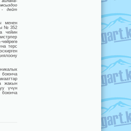
 айлана-
амсыздоо
 - дейт
ы менен
гы № 352
а чейин
истрлер
чөйрөгө
уна терс
скирген
циялоону
хникалык
 боюнча
мааттар
а жакын
уу үчүн
ү боюнча