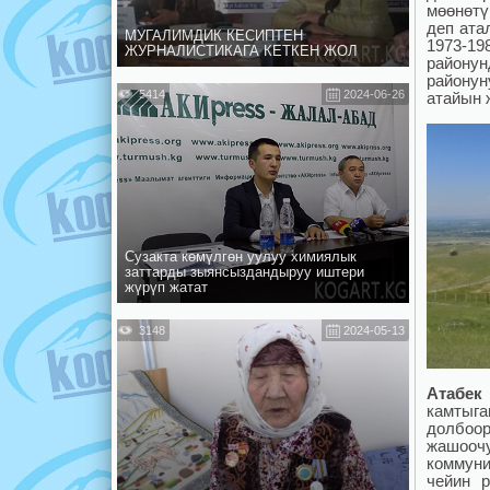
мөөнөтү
деп ата
МУГАЛИМДИК КЕСИПТЕН
1973-19
ЖУРНАЛИСТИКАГА КЕТКЕН ЖОЛ
району
району
5414
2024-06-26
атайын 
Сузакта көмүлгөн уулуу химиялык
заттарды зыянсыздандыруу иштери
жүрүп жатат
3148
2024-05-13
Атабек
камтыг
долбоор
жашоо
коммун
чейин р