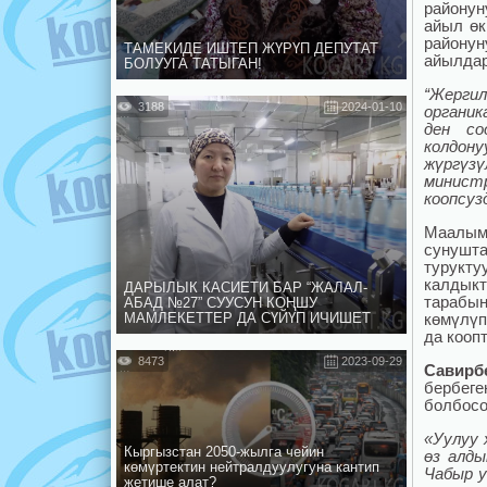
районун
айыл өк
районун
ТАМЕКИДЕ ИШТЕП ЖҮРҮП ДЕПУТАТ
айылдар
БОЛУУГА ТАТЫГАН!
“Жерги
3188
2024-01-10
органик
ден со
колдон
жүргүзү
минист
коопсуз
Маалыма
сунушта
турукту
калдык
ДАРЫЛЫК КАСИЕТИ БАР “ЖАЛАЛ-
тарабын
АБАД №27” СУУСУН КОҢШУ
МАМЛЕКЕТТЕР ДА СҮЙҮП ИЧИШЕТ
көмүлүп
да кооп
8473
2023-09-29
Савирб
бербеге
болбосо
«Уулуу 
Кыргызстан 2050-жылга чейин
өз алды
көмүртектин нейтралдуулугуна кантип
Чабыр у
жетише алат?