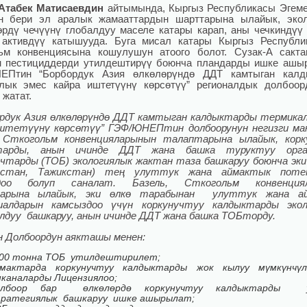
Атабек Матисаевдин
айтымында, Кыргыз Республикасы Эгем
ан бери эл аралык жамааттардын шарттарына ылайык, экол
өрдү чечүүнү глобалдуу маселе катары карап, аны чечкиндүү
 активдүү катышууда. Буга мисал катары Кыргыз Республ
ьм конвенциясына кошулушун атоого болот. Сузак-А сакт
н пестициддерди утилдештирүү боюнча пландарды ишке ашы
ЕПтин “Борбордук Азия өлкөлөрүндө ДДТ камтыган калд
лык эмес кайра иштетүүнү көрсөтүү” регионалдык долбоо
жатат.
ордук Азия өлкөлөрүндө ДДТ камтыган калдыктарды термика
иштетүүнү көрсөтүү” ГЭФ/ЮНЕПтин долбоорунун
негизги м
, Сткогольм конвенцияларынын талаптарына ылайык, корк
тарды, анын ичинде ДДТ жана башка туруктуу орга
чтарды (ТОБ) экологиялык жактан таза башкаруу боюнча эки
зстан, Тажикстан) тең улуттук жана аймактык поте
доо болуп саналат. Базель, Сткогольм конвенция
арына ылайык, эки өлкө тарабынан улуттук жана а
иалдарын камсыздоо үчүн коркунучтуу калдыктарды экол
лдуу башкаруу, анын ичинде ДДТ жана башка ТОБторду.
 Долбоордун аякташы менен:
00 тонна ТОБ утилдештирилет;
мактарда коркунучтуу калдыктарды жок кылуу мүмкүнчүл
каналарды Лицензиялоо;
олбоор бар өлкөлөрдө коркунучтуу калдыктарды у
ратегиялык башкаруу ишке ашырылат;