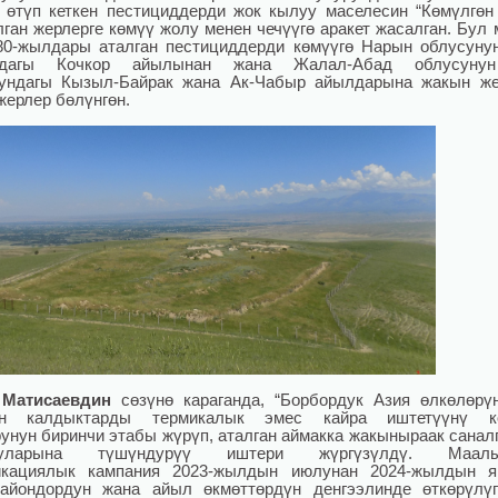
 өтүп кеткен пестициддерди жок кылуу маселесин “Көмүлгөн
лган жерлерге көмүү жолу менен чечүүгө аракет жасалган. Бул 
80-жылдары аталган пестициддерди көмүүгө Нарын облусуну
ндагы Кочкор айылынан жана Жалал-Абад облусуну
нундагы Кызыл-Байрак жана Ак-Чабыр айылдарына жакын же
жерлер бөлүнгөн.
 Матисаевдин
сөзүнө караганда, “Борбордук Азия өлкөлөр
ан калдыктарды термикалык эмес кайра иштетүүнү кө
унун биринчи этабы жүрүп, аталган аймакка жакыныраак санал
чуларына түшүндурүү иштери жүргүзүлдү. Маалым
икациялык кампания 2023-жылдын июлунан 2024-жылдын я
айондордун жана айыл өкмөттөрдүн денгээлинде өткөрүлү