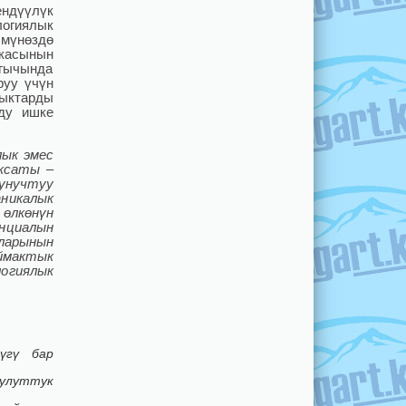
ендүүлүк
огиялык
 мүнөздө
икасынын
агычында
руу үчүн
ыктарды
рду ишке
лык эмес
аксаты –
унучтуу
никалык
 өлкөнүн
нциалын
ларынын
ймактык
огиялык
үгү бар
луттук