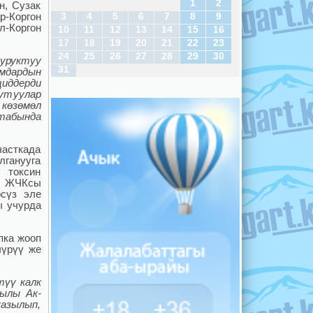
1
2
н, Сузак
3
4
5
6
7
8
9
р-Коргон
л-Коргон
10
11
12
13
14
15
16
17
18
19
20
21
22
23
24
25
26
27
28
29
30
уруктуу
31
амдардын
иддерди
утуулар
 көзөмөл
табында
часткада
лганууга
ү токсин
» ЖЧКсы
рсүз эле
ы учурда
пка жооп
чүрүү же
түү калк
жылы Ак-
казылып,