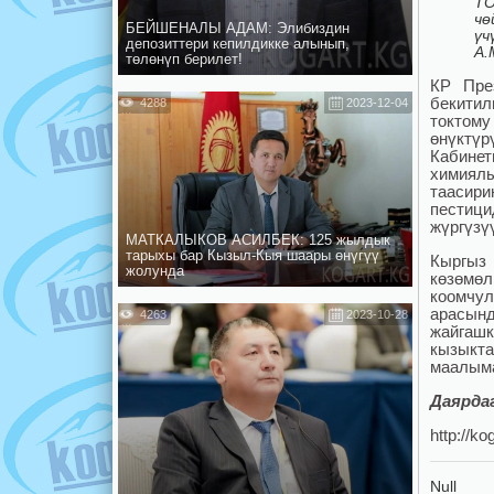
ТО
чө
БЕЙШЕНАЛЫ АДАМ: Элибиздин
үч
депозиттери кепилдикке алынып,
А.
төлөнүп берилет!
КР Пре
бекитил
4288
2023-12-04
токтом
өнүктү
Кабине
химиялы
таасир
пестици
жүргүзү
МАТКАЛЫКОВ АСИЛБЕК: 125 жылдык
тарыхы бар Кызыл-Кыя шаары өнүгүү
Кыргыз 
жолунда
көзөмө
коомчу
арасын
4263
2023-10-28
жайгаш
кызыкта
маалыма
Даярда
http://k
Null