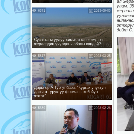
ал жерг
улам, 3
жергили
6371
2023-09-03
ууланг
айлана
өткөрүл
дейт С.
Сузактагы уулуу химикаттар көмүлгөн
жерлердин учурдагы абалы кандай?
5817
2023-03-25
Дарыгер А.Тургунбаев: “Кургак учуктун
дарыга туруктуу формасы көбөйүп
жатат”
5389
2023-02-26