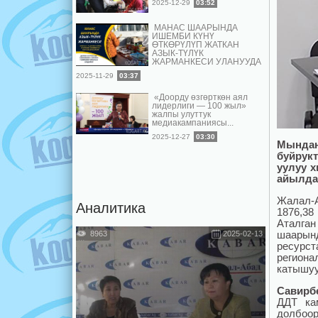
2025-12-29
03:52
МАНАС ШААРЫНДА
ИШЕМБИ КҮНҮ
ӨТКӨРҮЛҮП ЖАТКАН
АЗЫК-ТҮЛҮК
ЖАРМАНКЕСИ УЛАНУУДА
2025-11-29
03:37
«Доорду өзгөрткөн аял
лидерлиги — 100 жыл»
жалпы улуттук
медиакампаниясы...
2025-12-27
03:30
Мындан
буйрук
уулуу 
айылда
Жалал-
Аналитика
1876,38
Аталган
шаарын
8963
2025-02-13
ресурст
регио
катышуу
Савирб
ДДТ ка
долбоор