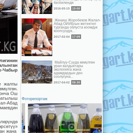
белгиленди
2016-05-15
19:00
Жеңиш Жоробеков Жалал-
Абад ОИИБгын жетектеп
турганда облуста коомдук
коопсуздук...
2017-02-04
17:09
лигинин
Майлуу-Сууда көмүлгөн
алынган
уран калдыктары
экологияга жана
к-Чабыр
адамдардын ден
соолугуна...
2017-04-02
08:30
е жалпы
өмүлгөн.
оюнча Ош
ратылыш
Фоторепортаж
лал-Абад
аевдин
лөрүндө
рсөтүү»
ган жана