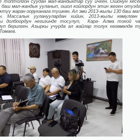
е топтолгон суудан мал-жандыктар суу ичкен. Ошонун кес
5 баш мал-жандык ууланып, ошол койлордун этин жеген отузд
ктүү жаран ооруканага түшкөн. Ал эми 2013-жылы 130 баш ма
ан. Массалык уулануулардан кийин, 2013-жылы көмүлгөн
сы долбоордун негизинде тосулуп, Кара- Алма токой ча
үп берилген. Азыркы учурда ал жайлар толук көзөмөлдө т
Томаев.