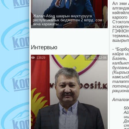
Ал эми
алганд
көйгөйл
Жалал-Абад шаарын ѳнүктүрүүгѳ
кароого
республикалык бюджеттен 2 млрд. сом
Стокгол
акча каражаты...
эскирге
ГЭФ/ЮН
термика
ашырып 
Интервью
-
“Борб
кайра 
13829
2023-12-06
Базель
калдык
булганы
(Кыргы
камсыз
талапт
потенц
рациона
Аталган
50
Ай
иш
Д
ст