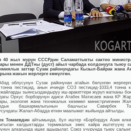
 40 жыл мурун СССРдин Саламаттыкты сактоо министр
тары менен ДДТны (дуст) айыл чарбада колдонууга тыюу с
химиялык заттар Сузак
районундагы Кызыл-Байрак жана А
рына жакын жерлерге
көмүлгөн.
Абад облусунун Сузак районунан атайын бөлүнгөн жерлерг
 тонна пестицид, анын ичинде СОЗ пестицид-1033,4 тонна к
 жайларды зыянсыздандыруу иш-аракеттери жүрүп жатканы б
дагы Орхус борборунун адиси Атабек Матисаев жана КР Жа
ары, экология жана техникалык көзөмөл министрлигинин Жа
налдык башкармалыгынын башчысы Савирбек Том
сундагы Жалал-Абадда өткөн маалымат жыйында айтылды.
ек Томаевдин
айтымында, бул иштер «Борбордук Азия өлкө
мтыган калдыктарды термикалык эмес кайра иштетүүнү кө
унун алкагында ишке ашырылат. Союз учурунда тыюу салын