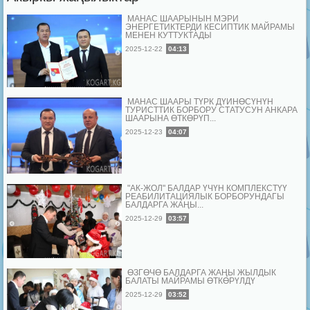
МАНАС ШААРЫНЫН МЭРИ
ЭНЕРГЕТИКТЕРДИ КЕСИПТИК МАЙРАМЫ
МЕНЕН КУТТУКТАДЫ
2025-12-22
04:13
МАНАС ШААРЫ ТҮРК ДҮЙНӨСҮНҮН
ТУРИСТТИК БОРБОРУ СТАТУСУН АНКАРА
ШААРЫНА ӨТКӨРҮП...
2025-12-23
04:07
"АК-ЖОЛ" БАЛДАР ҮЧҮН КОМПЛЕКСТҮҮ
РЕАБИЛИТАЦИЯЛЫК БОРБОРУНДАГЫ
БАЛДАРГА ЖАҢЫ...
2025-12-29
03:57
ӨЗГӨЧӨ БАЛДАРГА ЖАҢЫ ЖЫЛДЫК
БАЛАТЫ МАЙРАМЫ ӨТКӨРҮЛДҮ
2025-12-29
03:52