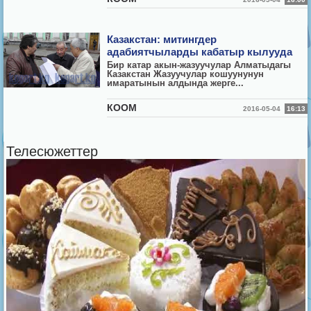
Казакстан: митингдер
адабиятчыларды кабатыр кылууда
Бир катар акын-жазуучулар Алматыдагы
Казакстан Жазуучулар кошуунунун
имаратынын алдында жерге...
КООМ
2016-05-04
16:13
Телесюжеттер