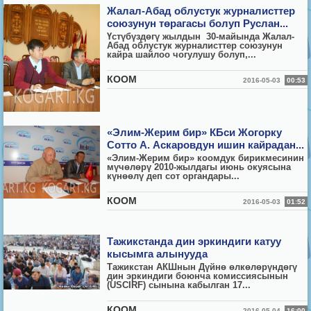
Жалал-Абад облустук журналисттер
союзунун төрагасы болуп Руслан...
Үстүбүздөгү жылдын 30-майында Жалал-
Абад облустук журналисттер союзунун
кайра шайлоо чогулушу болуп,...
КООМ
2016-05-03
00:53
«Элим-Жерим бир» КБси Жогорку
Сотто А. Аскаровдун ишин кайрадан...
«Элим-Жерим бир» коомдук бирикмесинин
мүчөлөрү 2010-жылдагы июнь окуясына
күнөөлү деп сот органдары...
КООМ
2016-05-03
01:52
Тажикстанда дин эркиндиги катуу
кысымга алынууда
Тажикстан АКШнын Дүйнө өлкөлөрүндөгү
дин эркиндиги боюнча комиссиясынын
(USCIRF) сынына кабылган 17...
КООМ
2016-05-04
16:00