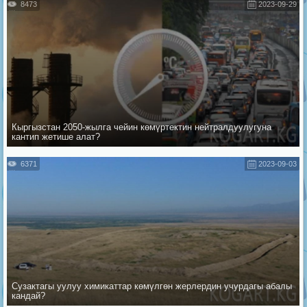
8473
2023-09-29
Кыргызстан 2050-жылга чейин көмүртектин нейтралдуулугуна
кантип жетише алат?
6371
2023-09-03
Сузактагы уулуу химикаттар көмүлгөн жерлердин учурдагы абалы
кандай?