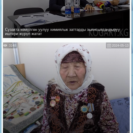
Сузакта көмүлгөн уулуу химиялык заттарды зыянсыздандыруу
иштери жүрүп жатат
3148
2024-05-13