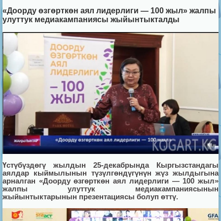
«Доорду өзгөрткөн аял лидерлиги — 100 жыл» жалпы
улуттук медиакампаниясы жыйынтыкталды
Үстүбүздөгү жылдын 25-декабрында Кыргызстандагы
аялдар кыймылынын түзүлгөндүгүнүн жүз жылдыгына
арналган «Доорду өзгөрткөн аял лидерлиги — 100 жыл»
жалпы улуттук медиакампаниясынын
жыйынтыктарынын презентациясы болуп өттү.