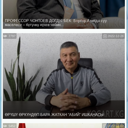
ПРОФЕССОР ЧОНТОЕВ ДОГДУРБЕК: Борбор Азияда суу
маселеси – бүгүнкү күнгө чейин...
7797
2022-12-26
ӨРҮШҮ ӨРКҮНДӨП БАРА ЖАТКАН “АБИЙ” ИШКАНАСЫ
5452
2022-12-07