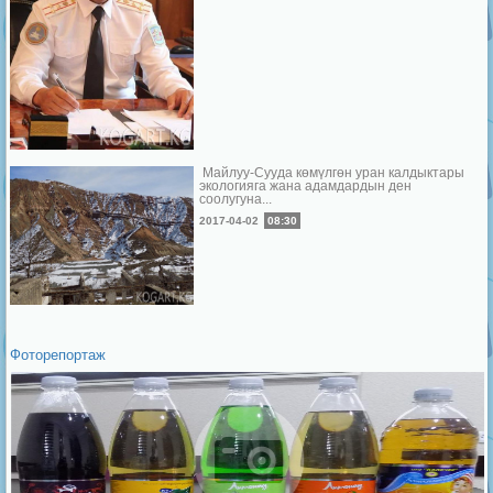
Майлуу-Сууда көмүлгөн уран калдыктары
экологияга жана адамдардын ден
соолугуна...
2017-04-02
08:30
Фоторепортаж