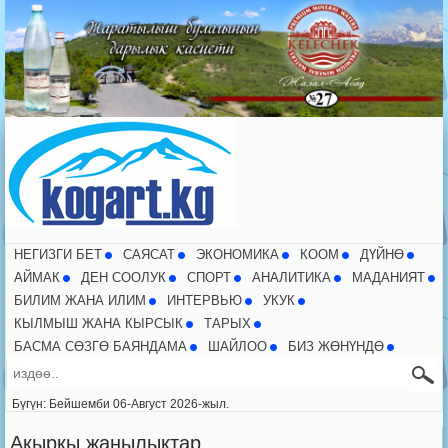
НЕГИЗГИ БЕТ
CАЯСАТ
ЭКОНОМИКА
КООМ
ДҮЙНӨ
АЙМАК
ДЕН СООЛУК
СПОРТ
АНАЛИТИКА
МАДАНИЯТ
БИЛИМ ЖАНА ИЛИМ
ИНТЕРВЬЮ
УКУК
КЫЛМЫШ ЖАНА КЫРСЫК
ТАРЫХ
БАСМА СӨЗГӨ БАЯНДАМА
ШАЙЛОО
БИЗ ЖӨНҮНДӨ
Бүгүн: Бейшемби 06-Август 2026-жыл.
Акыркы жаңылыктар