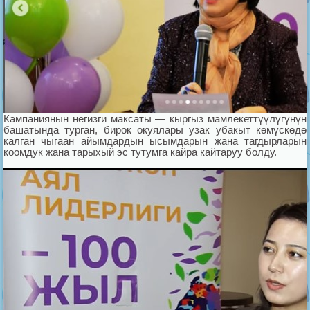
Кампаниянын негизги максаты — кыргыз мамлекеттүүлүгүнүн
башатында турган, бирок окуялары узак убакыт көмүскөдө
калган чыгаан айымдардын ысымдарын жана тагдырларын
коомдук жана тарыхый эс тутумга кайра кайтаруу болду.