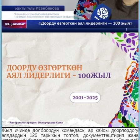
Жыл ичинде долбоордун командасы ар кайсы доорлордогу
аялдардын 126 тарыхын топтоп, документтештирип жана