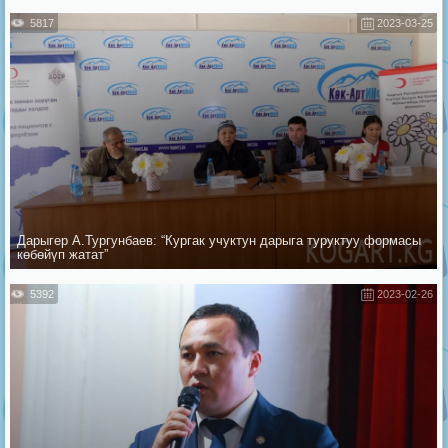
5817
2023-03-25
Дарыгер А.Тургунбаев: “Кургак учуктун дарыга туруктуу формасы
көбөйүп жатат”
5392
2023-02-26