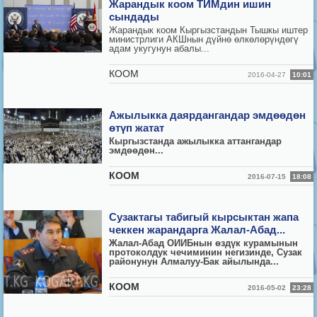
Жарандык коом ТИМдин ишин
сындады
Жарандык коом Кыргызстандын Тышкы иштер
министрлиги АКШнын дүйнө өлкөлөрүндөгү
адам укугунун абалы...
КООМ
2016-04-27
10:01
Ажылыкка даярдангандар эмдөөдөн
өтүп жатат
Кыргызстанда ажылыкка аттангандар
эмд
өө
д
ө
н...
КООМ
2016-07-15
18:08
Сузактагы табигый кырсыктан жапа
чеккен жарандарга Жалал-Абад...
Жалал-Абад ОИИБнын өздүк курамынын
протоколдук чечиминин негизинде, Сузак
районунун Алмалуу-Бак айылында...
КООМ
2016-05-02
23:28