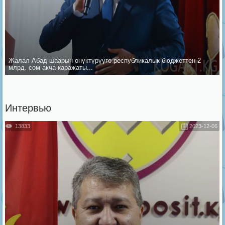
Жалал-Абад шаарын ѳнүктүрүүгѳ республикалык бюджеттен 2
млрд. сом акча каражаты...
Интервью
13833
2023-12-06