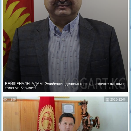
БЕЙШЕНАЛЫ АДАМ: Элибиздин депозиттери кепилдикке алынып,
төлөнүп берилет!
4289
2023-12-04