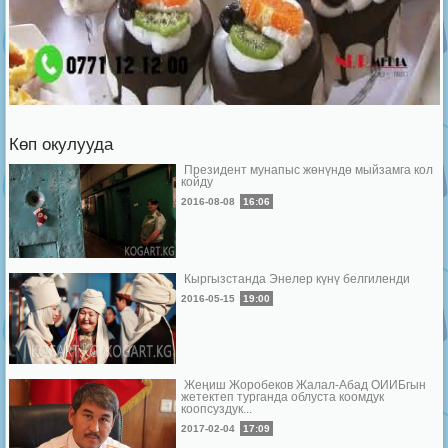
Көп окулууда
Президент мунапыс жөнүндө мыйзамга кол
койду
2016-08-08
16:06
Кыргызстанда Энелер күнү белгиленди
2016-05-15
19:00
Жеңиш Жоробеков Жалал-Абад ОИИБгын
жетектеп турганда облуста коомдук
коопсуздук...
2017-02-04
17:09