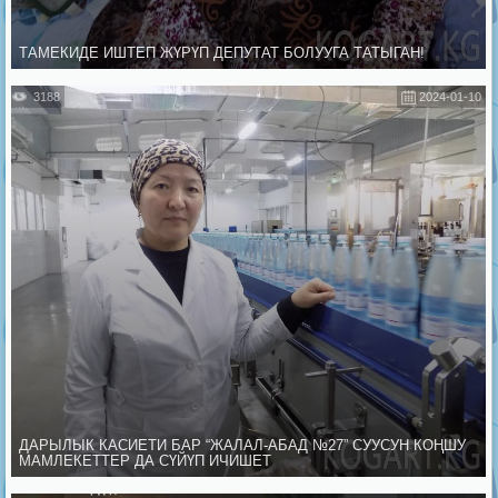
ТАМЕКИДЕ ИШТЕП ЖҮРҮП ДЕПУТАТ БОЛУУГА ТАТЫГАН!
3188
2024-01-10
ДАРЫЛЫК КАСИЕТИ БАР “ЖАЛАЛ-АБАД №27” СУУСУН КОҢШУ
МАМЛЕКЕТТЕР ДА СҮЙҮП ИЧИШЕТ