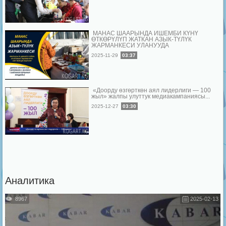
МАНАС ШААРЫНДА ИШЕМБИ КҮНҮ
ӨТКӨРҮЛҮП ЖАТКАН АЗЫК-ТҮЛҮК
ЖАРМАНКЕСИ УЛАНУУДА
2025-11-29
03:37
«Доорду өзгөрткөн аял лидерлиги — 100
жыл» жалпы улуттук медиакампаниясы...
2025-12-27
03:30
Аналитика
8967
2025-02-13