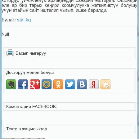
которду, үй-бүлөлүк архивдерди санариптештирди. Ошондой
эле ар бир тарых кеңири коомчулукка жеткиликтүү болушу
үчүн атайын сайт иштелип чыгып, ишке берилди.
Булак:
sta_kg_
Null
Басып чыгаруу
Досторуң менен бөлүш
Коментарии FACEBOOK:
Тектеш жаңылыктар