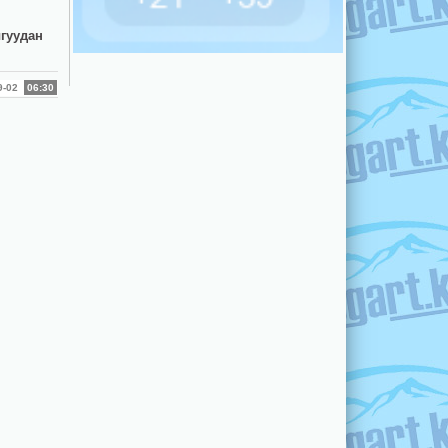
гуудан
09-02
06:30