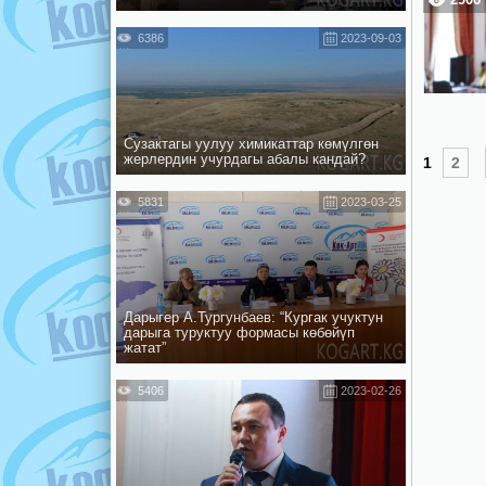
6386
2023-09-03
Сузактагы уулуу химикаттар көмүлгөн
жерлердин учурдагы абалы кандай?
1
2
5831
2023-03-25
Дарыгер А.Тургунбаев: “Кургак учуктун
дарыга туруктуу формасы көбөйүп
жатат”
5406
2023-02-26