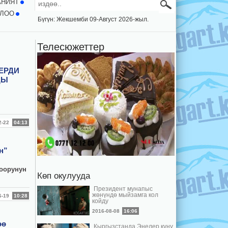
АНИЯТ
ЛОО
Бүгүн: Жекшемби 09-Август 2026-жыл.
Телесюжеттер
ЕРДИ
ДЫ
12-22
04:13
н”
боорунун
Көп окулууда
Президент мунапыс
жөнүндө мыйзамга кол
06-19
10:28
койду
2016-08-08
16:06
өө
Кыргызстанда Энелер күнү