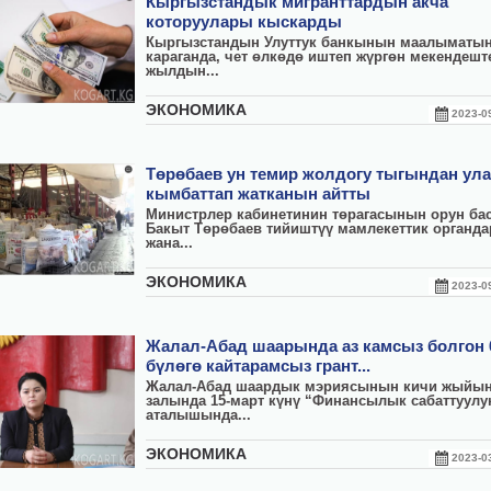
Кыргызстандык мигранттардын акча
которуулары кыскарды
Кыргызстандын Улуттук банкынын маалыматы
караганда, чет өлкөдө иштеп жүргөн мекендеште
жылдын...
ЭКОНОМИКА
2023-
Төрөбаев ун темир жолдогу тыгындан ул
кымбаттап жатканын айтты
Министрлер кабинетинин төрагасынын орун ба
Бакыт Төрөбаев тийиштүү мамлекеттик органд
жана...
ЭКОНОМИКА
2023-
Жалал-Абад шаарында аз камсыз болгон 6
бүлөгө кайтарамсыз грант...
Жалал-Абад шаардык мэриясынын кичи жыйы
залында 15-март күнү “Финансылык сабаттуулу
аталышында...
ЭКОНОМИКА
2023-