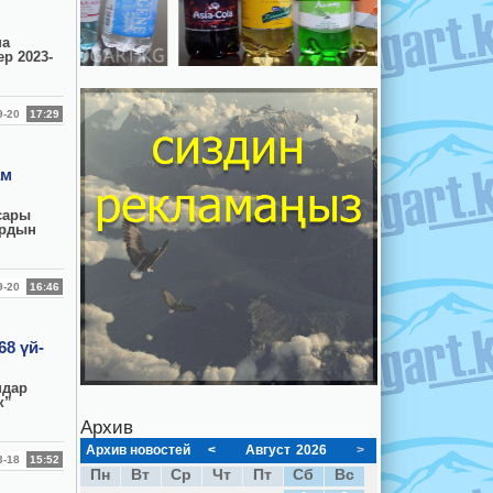
на
р 2023-
09-20
17:29
ам
сары
ардын
09-20
16:46
8 үй-
ндар
к”
Архив
Архив новостей
<
Август
2026
>
03-18
15:52
Пн
Вт
Ср
Чт
Пт
Сб
Вс