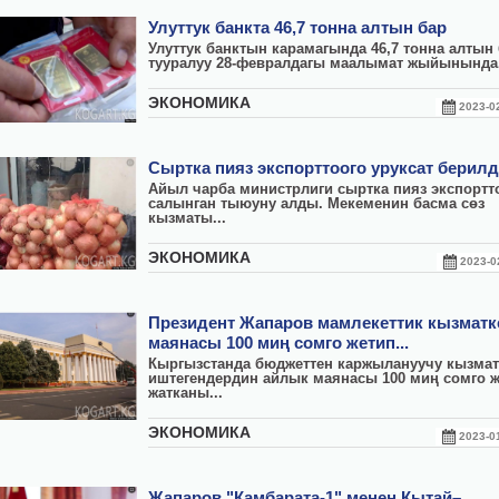
Улуттук банкта 46,7 тонна алтын бар
Улуттук банктын карамагында 46,7 тонна алтын 
тууралуу 28-февралдагы маалымат жыйынында.
ЭКОНОМИКА
2023-
Сыртка пияз экспорттоого уруксат берил
Айыл чарба министрлиги сыртка пияз экспортт
салынган тыюуну алды. Мекеменин басма сөз
кызматы...
ЭКОНОМИКА
2023-
Президент Жапаров мамлекеттик кызмат
маянасы 100 миң сомго жетип...
Кыргызстанда бюджеттен каржылануучу кызмат
иштегендердин айлык маянасы 100 миң сомго 
жатканы...
ЭКОНОМИКА
2023-
Жапаров "Камбарата-1" менен Кытай–