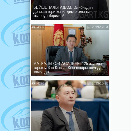
БЕЙШЕНАЛЫ АДАМ: Элибиздин
депозиттери кепилдикке алынып,
төлөнүп берилет!
4302
2023-12-04
МАТКАЛЫКОВ АСИЛБЕК: 125 жылдык
тарыхы бар Кызыл-Кыя шаары өнүгүү
жолунда
4276
2023-10-28