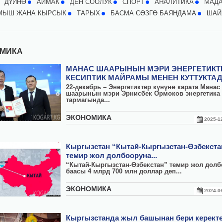
ДҮЙНӨ
АЙМАК
ДЕН СООЛУК
СПОРТ
АНАЛИТИКА
МАД
МЫШ ЖАНА КЫРСЫК
ТАРЫХ
БАСМА СӨЗГӨ БАЯНДАМА
ШАЙ
МИКА
МАНАС ШААРЫНЫН МЭРИ ЭНЕРГЕТИКТ
КЕСИПТИК МАЙРАМЫ МЕНЕН КУТТУКТА
22-декабрь – Энергетиктер күнүнө карата Манас
шаарынын мэри Эрнисбек Ормоков энергетика
тармагында...
ЭКОНОМИКА
2025-
Кыргызстан “Кытай-Кыргызстан-Өзбекста
темир жол долбооруна...
“Кытай-Кыргызстан-Өзбекстан” темир жол дол
баасы 4 млрд 700 млн доллар деп...
ЭКОНОМИКА
2024-
Кыргызстанда жыл башынан бери керект