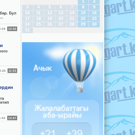
1
2
3
4
5
6
7
8
9
10
11
12
13
14
15
16
бар. Бул
..
17
18
19
20
21
22
23
24
25
26
27
28
29
30
02-28
10:30
31
ди
оого
02-26
11:53
кердин
та
жетип
01-02
12:47