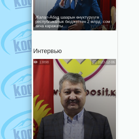
Жалал-Абад шаарын ѳнүктүрүүгѳ
республикалык бюджеттен 2 млрд. сом
акча каражаты...
Интервью
13898
2023-12-06