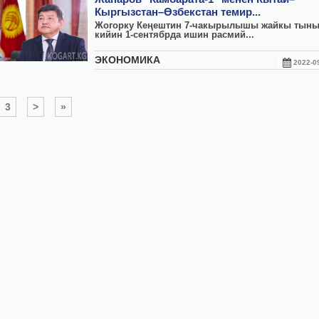
Кыргызстан–Өзбекстан темир...
Жогорку Кеңештин 7-чакырылышы жайкы тыны
кийин 1-сентябрда ишин расмий...
ЭКОНОМИКА
2022-
3
>
»