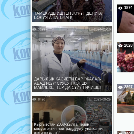
1874
ТАМЕКИДЕ ИШТЕП ЖҮРҮП ДЕПУТАТ
БОЛУУГА ТАТЫГАН!
3199
2024-01-10
2028
ДАРЫЛЫК КАСИЕТИ БАР “ЖАЛАЛ-
АБАД №27” СУУСУН КОҢШУ
2897
МАМЛЕКЕТТЕР ДА СҮЙҮП ИЧИШЕТ
8490
2023-09-29
Кыргызстан 2050-жылга чейин
көмүртектин нейтралдуулугуна кантип
жетише алат?
2906