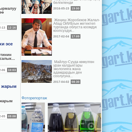
белгиленди
тырмалуу
2016-05-15
19:00
өө
Жеңиш Жоробеков Жалал-
Абад ОИИБгын жетектеп
турганда облуста коомдук
12-13
12:16
коопсуздук...
2017-02-04
17:09
ки эсе
етинин
салык...
Майлуу-Сууда көмүлгөн
уран калдыктары
экологияга жана
12-06
10:03
адамдардын ден
соолугуна...
2017-04-02
08:30
ө жарым
Фоторепортаж
 жарым
12-05
09:08