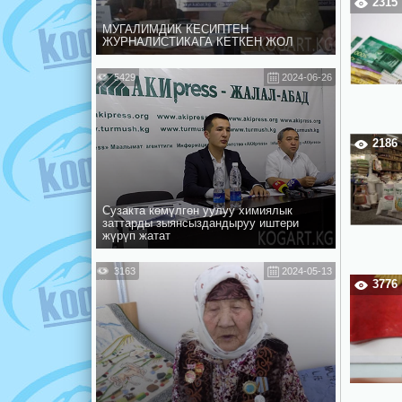
2315
МУГАЛИМДИК КЕСИПТЕН
ЖУРНАЛИСТИКАГА КЕТКЕН ЖОЛ
5429
2024-06-26
2186
Сузакта көмүлгөн уулуу химиялык
заттарды зыянсыздандыруу иштери
жүрүп жатат
3163
2024-05-13
3776