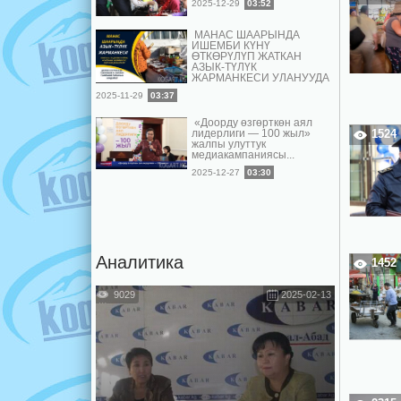
2025-12-29
03:52
МАНАС ШААРЫНДА
ИШЕМБИ КҮНҮ
ӨТКӨРҮЛҮП ЖАТКАН
АЗЫК-ТҮЛҮК
ЖАРМАНКЕСИ УЛАНУУДА
2025-11-29
03:37
«Доорду өзгөрткөн аял
лидерлиги — 100 жыл»
1524
жалпы улуттук
медиакампаниясы...
2025-12-27
03:30
Аналитика
1452
9029
2025-02-13