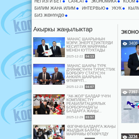
НЕГИЗГИ БЕТ
CАЯСАТ
ЭКОНОМИКА
КООМ
БИЛИМ ЖАНА ИЛИМ
ИНТЕРВЬЮ
УКУК
КЫЛ
БИЗ ЖӨНҮНДӨ
Акыркы жаңылыктар
ЭКОНО
МАНАС ШААРЫНЫН
МЭРИ ЭНЕРГЕТИКТЕРДИ
3408
КЕСИПТИК МАЙРАМЫ
МЕНЕН КУТТУКТАДЫ
2025-12-22
04:13
МАНАС ШААРЫ ТҮРК
ДҮЙНӨСҮНҮН ТУРИСТТИК
БОРБОРУ СТАТУСУН
АНКАРА ШААРЫНА
ӨТКӨРҮП...
2025-12-23
04:07
7397
"АК-ЖОЛ" БАЛДАР ҮЧҮН
КОМПЛЕКСТҮҮ
РЕАБИЛИТАЦИЯЛЫК
БОРБОРУНДАГЫ
БАЛДАРГА ЖАҢЫ...
2025-12-29
03:57
ӨЗГӨЧӨ БАЛДАРГА ЖАҢЫ
ЖЫЛДЫК БАЛАТЫ
МАЙРАМЫ ӨТКӨРҮЛДҮ
3234