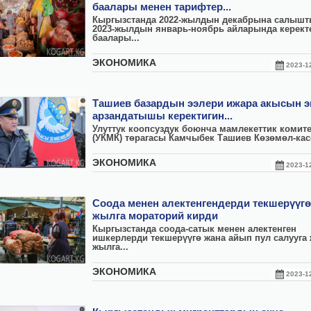
баалары менен тарифтер...
Кыргызстанда 2022-жылдын декабрына салыш
2023-жылдын январь-ноябрь айларында керект
баалары...
ЭКОНОМИКА
2023-
Ташиев базардын ээлери ижара акысын э
арзандатышы керектигин...
Улуттук коопсуздук боюнча мамлекеттик комит
(УКМК) төрагасы Камчыбек Ташиев Көзөмөл-кас
ЭКОНОМИКА
2023-
Соода менен алектенгендерди текшерүүг
жылга мораторий кирди
Кыргызстанда соода-сатык менен алектенген
ишкерлерди текшерүүгө жана айып пул салууга
жылга...
ЭКОНОМИКА
2023-